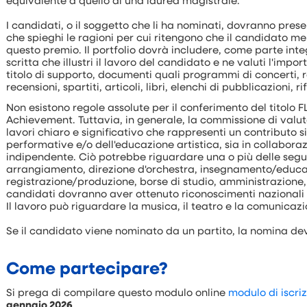
equivalente a quello di una laurea magistrale.
I candidati, o il soggetto che li ha nominati, dovranno pre
che spieghi le ragioni per cui ritengono che il candidato mer
questo premio. Il portfolio dovrà includere, come parte int
scritta che illustri il lavoro del candidato e ne valuti l'impo
titolo di supporto, documenti quali programmi di concerti, r
recensioni, spartiti, articoli, libri, elenchi di pubblicazioni, r
Non esistono regole assolute per il conferimento del titolo 
Achievement. Tuttavia, in generale, la commissione di valu
lavori chiaro e significativo che rappresenti un contributo s
performative e/o dell'educazione artistica, sia in collabo
indipendente. Ciò potrebbe riguardare una o più delle segu
arrangiamento, direzione d'orchestra, insegnamento/educa
registrazione/produzione, borse di studio, amministrazione
candidati dovranno aver ottenuto riconoscimenti nazionali 
Il lavoro può riguardare la musica, il teatro e la comunicaz
Se il candidato viene nominato da un partito, la nomina de
Come partecipare?
Si prega di compilare questo modulo online
modulo di iscri
gennaio 2026
.