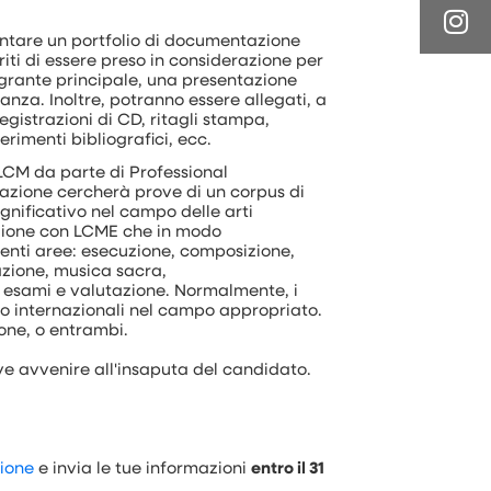
sentare un portfolio di documentazione
iti di essere preso in considerazione per
egrante principale, una presentazione
rtanza. Inoltre, potranno essere allegati, a
egistrazioni di CD, ritagli stampa,
iferimenti bibliografici, ecc.
FLCM da parte di Professional
tazione cercherà prove di un corpus di
ignificativo nel campo delle arti
razione con LCME che in modo
enti aree: esecuzione, composizione,
zione, musica sacra,
, esami e valutazione. Normalmente, i
o internazionali nel campo appropriato.
ione, o entrambi.
ve avvenire all'insaputa del candidato.
zione
e invia le tue informazioni
entro il 31