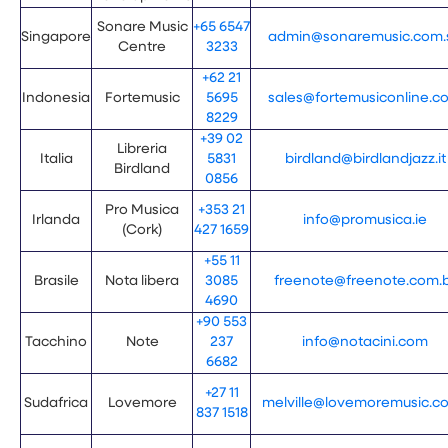
Sonare Music
+65 6547
Singapore
admin@sonaremusic.com.
Centre
3233
+62 21
Indonesia
Fortemusic
5695
sales@fortemusiconline.c
8229
+39 02
Libreria
Italia
5831
birdland@birdlandjazz.it
Birdland
0856
Pro Musica
+353 21
Irlanda
info@promusica.ie
(Cork)
427 1659
+55 11
Brasile
Nota libera
3085
freenote@freenote.com.
4690
+90 553
Tacchino
Note
237
info@notacini.com
6682
+27 11
Sudafrica
Lovemore
melville@lovemoremusic.co
837 1518