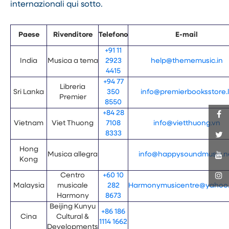
internazionali qui sotto.
Paese
Rivenditore
Telefono
E-mail
+91 11
India
Musica a tema
2923
help@thememusic.in
4415
+94 77
Libreria
Sri Lanka
350
info@premierbooksstore.l
Premier
8550
+84 28
Vietnam
Viet Thuong
7108
info@vietthuong.vn
8333
Hong
Musica allegra
info@happysoundmusic.n
Kong
Centro
+60 10
Malaysia
musicale
282
Harmonymusicentre@yahoo
Harmony
8673
Beijing Kunyu
+86 186
Cina
Cultural &
1114 1662
Developments