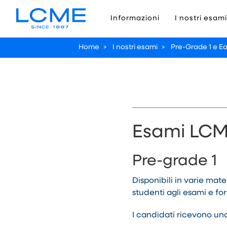
Informazioni
I nostri esami
Home
>
I nostri esami
>
Pre-Grade 1 e Ea
Esami LCME
Pre-grade 1
Disponibili in varie mat
studenti agli esami e fo
I candidati ricevono una