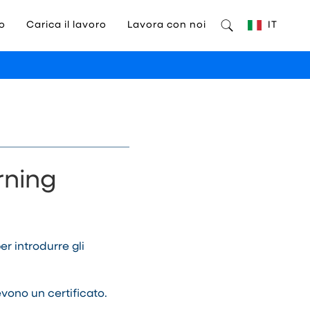
o
Carica il lavoro
Lavora con noi
IT
rning
r introdurre gli
evono un certificato.