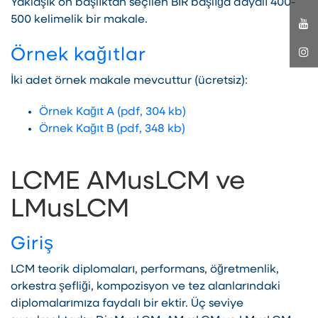
Yaklaşık on başlıktan seçilen BİR başlığa dayalı 400-
500 kelimelik bir makale.
Örnek kağıtlar
İki adet örnek makale mevcuttur (ücretsiz):
Örnek Kağıt A (pdf, 304 kb)
Örnek Kağıt B (pdf, 348 kb)
LCME AMusLCM ve
LMusLCM
Giriş
LCM teorik diplomaları, performans, öğretmenlik,
orkestra şefliği, kompozisyon ve tez alanlarındaki
diplomalarımıza faydalı bir ektir. Üç seviye